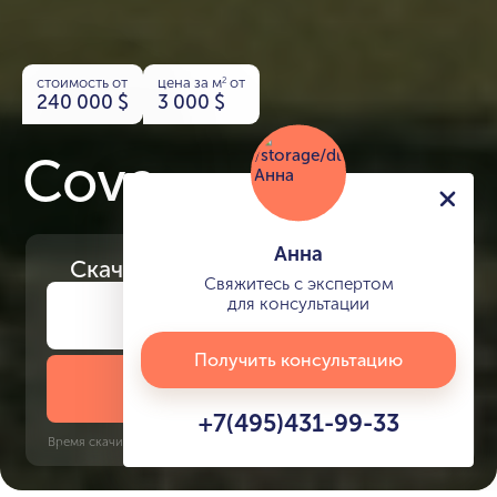
стоимость от
цена за м
от
2
240 000
$
3 000
$
Cove
Анна
Скачайте
презентацию проекта
Свяжитесь с экспертом
для консультации
Получить консультацию
Скачать презентацию
+7(495)431-99-33
Время скачивания: 6 секунд | PDF, 13 MB | Обновлён 3 июня 2022