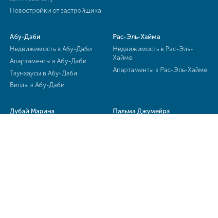
Новостройки от застройщика
Абу-Даби
Рас-Эль-Хайма
Недвижимость в Абу-Даби
Недвижимость в Рас-Эль-
Хайме
Апартаменты в Абу-Даби
Апартаменты в Рас-Эль-Хайме
Таунхаусы в Абу-Даби
Виллы в Абу-Даби
Дубай Марина
Пальма Джумейра
Недвижимость
Недвижимость на Пальме
Джумейра
Квартиры
Квартиры на Пальме
Джумейра
Виллы на Пальме Джумейра