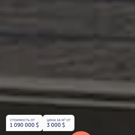
стоимость от
цена за м
от
2
1 090 000
$
3 000
$