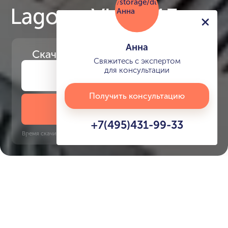
Lagoon Views 13
Анна
Скачайте
презентацию проекта
Свяжитесь с экспертом
для консультации
Получить консультацию
Скачать презентацию
+7(495)431-99-33
Время скачивания: 6 секунд | PDF, 13 MB | Обновлён 3 июня 2022
Damac Lagoons
Jumeirah Golf Estates, 10 минут