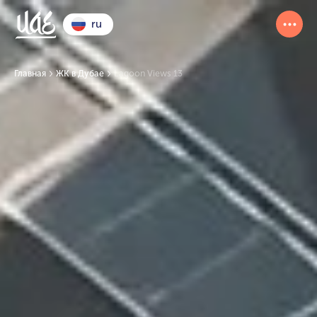
ru
Главная
ЖК в Дубае
Lagoon Views 13