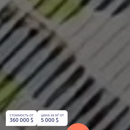
стоимость от
цена за м
от
2
360 000
$
5 000
$