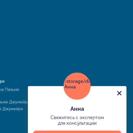
ра
на Пальме
льме Джумейра
Анна
ме Джумейра
Свяжитесь с экспертом
для консультации