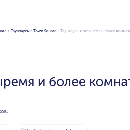
uare
Таунхаусы в Town Square
Таунхаусы с четыремя и более комнат
ыремя и более комна
ов.