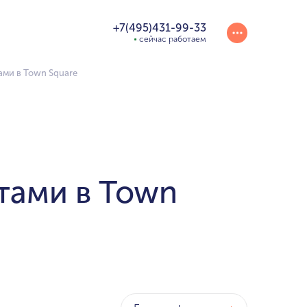
+7(495)431-99-33
сейчас работаем
ами в Town Square
тами в Town