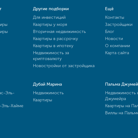
т
Другие подборки
Ещё
Для инвестиций
Контакты
тиры
Квартиры у моря
Застройщики
тиры
Вторичная недвижимость
Блог
Квартиры в рассрочку
Новости
Квартиры в ипотеку
О компании
Недвижимость за
Карта сайта
криптовалюту
Новостройки от застройщика
Дубай Марина
Пальма Джумей
ас-Эль-
Недвижимость
Недвижимость 
Джумейра
Квартиры
с-Эль-Хайме
Квартиры на Па
Виллы на Паль