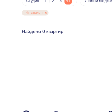
Любой бюдже
Студия
1
2
3
4+
4+ спален
Любой бюдже
Pal
Найдено
0 квартир
Cre
Dub
мин. цена
Ema
до $700,000
$1.5-$3 милли
$5-$10 миллио
от $20 миллио