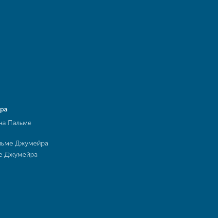
ра
на Пальме
льме Джумейра
ме Джумейра