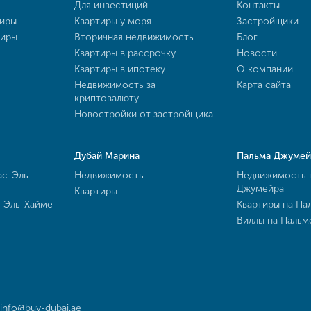
Для инвестиций
Контакты
тиры
Квартиры у моря
Застройщики
тиры
Вторичная недвижимость
Блог
Квартиры в рассрочку
Новости
Квартиры в ипотеку
О компании
Недвижимость за
Карта сайта
криптовалюту
Новостройки от застройщика
Дубай Марина
Пальма Джумей
ас-Эль-
Недвижимость
Недвижимость 
Джумейра
Квартиры
с-Эль-Хайме
Квартиры на Па
Виллы на Паль
info@buy-dubai.ae