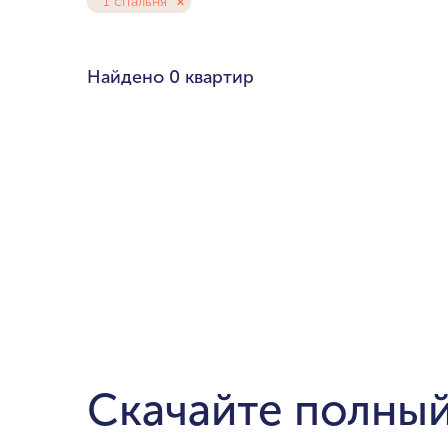
1 спальня
Любой бюдже
Pal
Найдено
0 квартир
Cre
Dub
мин. цена
Ema
до $700,000
$1.5-$3 милли
$5-$10 миллио
от $20 миллио
Скачайте полный