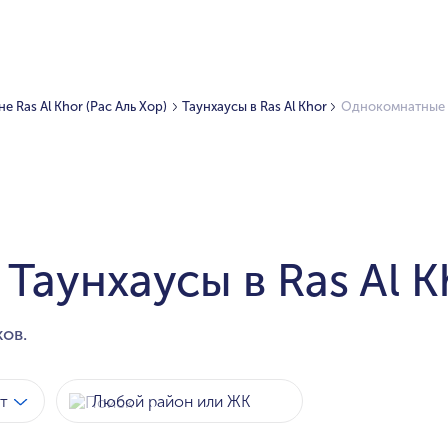
 Ras Al Khor (Рас Аль Хор)
Таунхаусы в Ras Al Khor
Однокомнатные Т
аунхаусы в Ras Al K
ов.
т