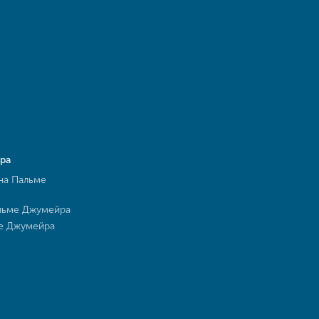
ра
на Пальме
льме Джумейра
ме Джумейра