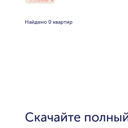
3 спальни
Любой бюдже
Pal
Найдено
0 квартир
Cre
Dub
мин. цена
Ema
до $700,000
$1.5-$3 милли
$5-$10 миллио
от $20 миллио
Скачайте полный