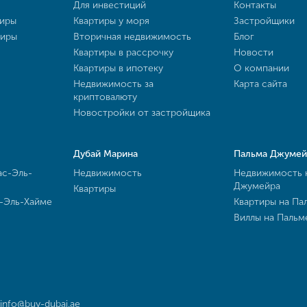
Для инвестиций
Контакты
тиры
Квартиры у моря
Застройщики
тиры
Вторичная недвижимость
Блог
Квартиры в рассрочку
Новости
Квартиры в ипотеку
О компании
Недвижимость за
Карта сайта
криптовалюту
Новостройки от застройщика
Дубай Марина
Пальма Джумей
ас-Эль-
Недвижимость
Недвижимость 
Джумейра
Квартиры
с-Эль-Хайме
Квартиры на Па
Виллы на Паль
info@buy-dubai.ae