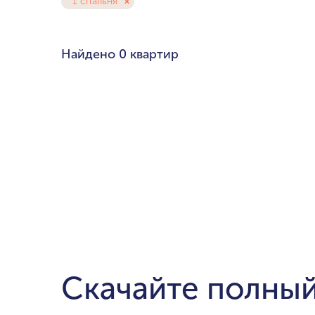
1 спальня
Любой бюдже
Pal
Найдено
0 квартир
Cre
Dub
мин. цена
Ema
до $700,000
$1.5-$3 милли
$5-$10 миллио
от $20 миллио
Скачайте полный