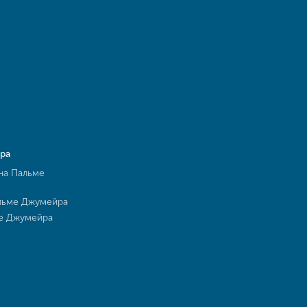
ра
на Пальме
льме Джумейра
ме Джумейра