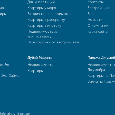
Для инвестиций
Контакты
тиры
Квартиры у моря
Застройщики
тиры
Вторичная недвижимость
Блог
Квартиры в рассрочку
Новости
Квартиры в ипотеку
О компании
Недвижимость за
Карта сайта
криптовалюту
Новостройки от застройщика
Дубай Марина
Пальма Джумей
ас-Эль-
Недвижимость
Недвижимость 
Джумейра
Квартиры
с-Эль-Хайме
Квартиры на Па
Виллы на Паль
info@buy-dubai.ae