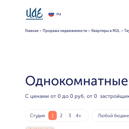
ru
Главная
Продажа недвижимости
Квартиры в MJL
Та
Однокомнатные 
С ценами от 0 до 0 руб, от 0 застройщик
Любой бюдже
Студия
1
2
3
4+