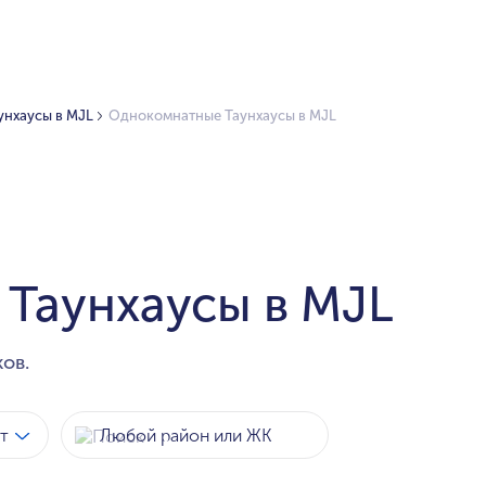
унхаусы в MJL
Однокомнатные Таунхаусы в MJL
Таунхаусы в MJL
ов.
т