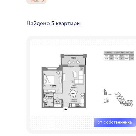
MJL
Любой бюдже
Pal
Найдено
3 квартиры
Cre
Dub
мин. цена
Ema
до $700,000
$1.5-$3 милли
$5-$10 миллио
от $20 миллио