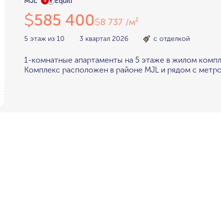
MJL
Equiti
585 400
$
8 737 /м²
$
5 этаж из 10
3 квартал 2026
с отделкой
1-комнатные апартаменты на 5 этаже в жилом компл
Комплекс расположен в районе MJL и рядом с метро 