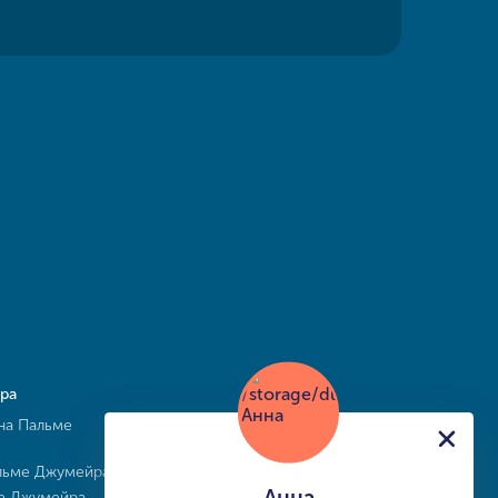
ра
на Пальме
льме Джумейра
Анна
ме Джумейра