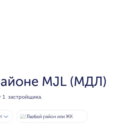
районе MJL (МДЛ)
т 1 застройщика.
т