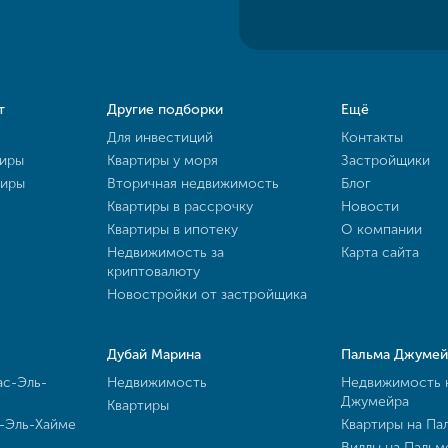
т
Другие подборки
Ещё
Для инвестиций
Контакты
тиры
Квартиры у моря
Застройщики
тиры
Вторичная недвижимость
Блог
Квартиры в рассрочку
Новости
Квартиры в ипотеку
О компании
Недвижимость за
Карта сайта
криптовалюту
Новостройки от застройщика
Дубай Марина
Пальма Джумей
ас-Эль-
Недвижимость
Недвижимость 
Джумейра
Квартиры
с-Эль-Хайме
Квартиры на Па
Виллы на Паль