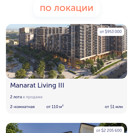
по локации
от
953 000
$
Manarat Living III
2 лота
в продаже
2-комнатная
от 110 м²
от
1 млн
$
от
2 205 600
$