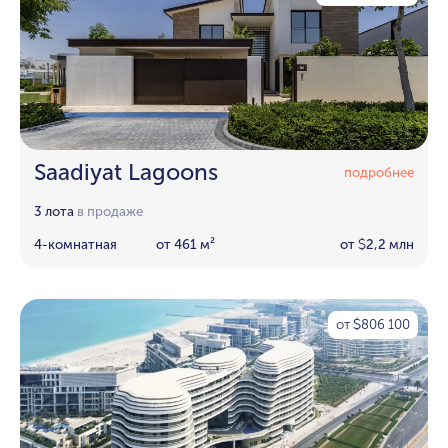
Saadiyat Lagoons
подробнее
3 лота
в продаже
4-комнатная
от 461 м²
от
2,2 млн
$
от
806 100
$