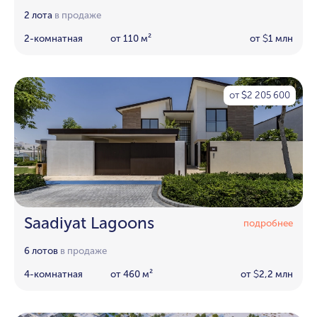
2 лота
в продаже
2-комнатная
от 110 м²
от
1 млн
$
от
2 205 600
$
Saadiyat Lagoons
подробнее
6 лотов
в продаже
4-комнатная
от 460 м²
от
2,2 млн
$