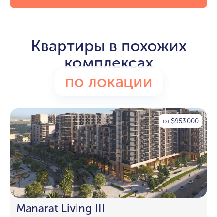
Квартиры в похожих
комплексах
по локации
от
953 000
$
Manarat Living III