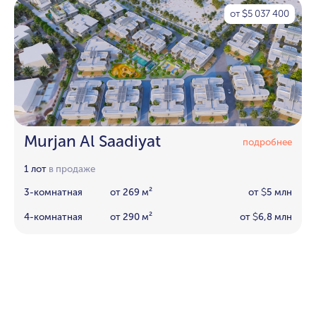
от
5 037 400
$
Murjan Al Saadiyat
подробнее
1 лот
в продаже
3-комнатная
от 269 м²
от
5 млн
$
4-комнатная
от 290 м²
от
6,8 млн
$