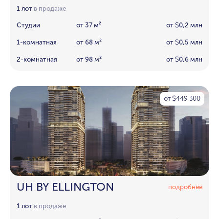
1 лот
в продаже
Студии
от 37 м²
от
0,2 млн
$
1-комнатная
от 68 м²
от
0,5 млн
$
2-комнатная
от 98 м²
от
0,6 млн
$
от
449 300
$
UH BY ELLINGTON
подробнее
1 лот
в продаже