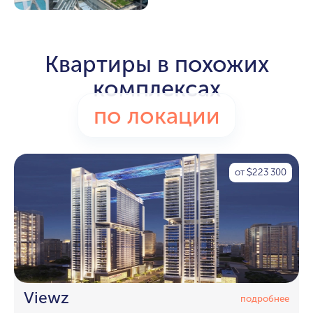
Квартиры в похожих
комплексах
по локации
от
223 300
$
Viewz
подробнее