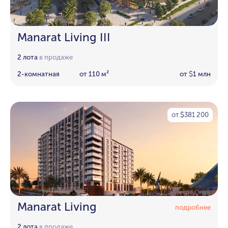
Manarat Living III
2 лота
в продаже
2-комнатная
от 110 м²
от
1 млн
$
от
381 200
$
Manarat Living
подробнее
2 лота
в продаже