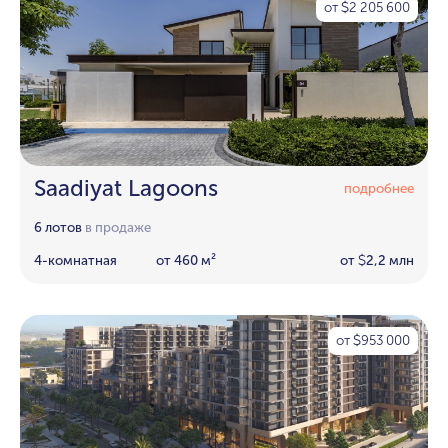
от
2 205 600
$
Saadiyat Lagoons
подробнее
6 лотов
в продаже
4-комнатная
от 460 м²
от
2,2 млн
$
от
953 000
$