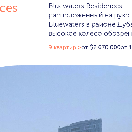
ces
Bluewaters Residences —
расположенный на руко
Bluewaters в районе Дуб
высокое колесо обозрени
9 квартир >
от
2 670 000
от 
$