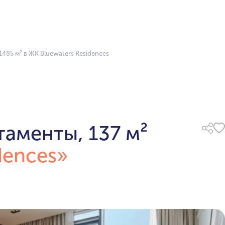
1485 м² в ЖК Bluewaters Residences
аменты, 137 м²
dences»