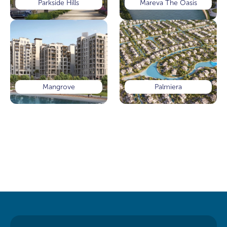
Parkside Hills
Mareva The Oasis
Mangrove
Palmiera