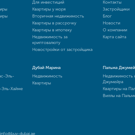
Для инвестиций
Контакты
тиры
Квартиры у моря
Застройщики
тиры
Вторичная недвижимость
Блог
Квартиры в рассрочку
Новости
Квартиры в ипотеку
О компании
Недвижимость за
Карта сайта
криптовалюту
Новостройки от застройщика
Дубай Марина
Пальма Джумей
ас-Эль-
Недвижимость
Недвижимость 
Джумейра
Квартиры
с-Эль-Хайме
Квартиры на Па
Виллы на Паль
info@buy-dubai.ae