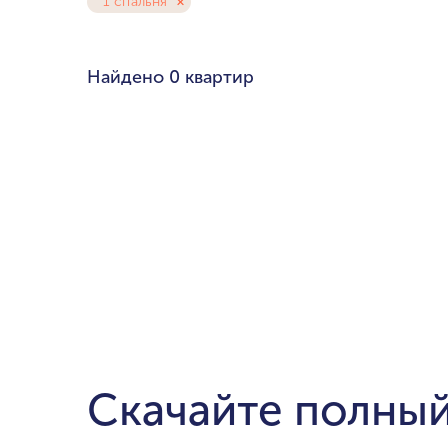
1 спальня
Любой бюдже
Pal
Найдено
0 квартир
Cre
Dub
мин. цена
Ema
до $700,000
$1.5-$3 милли
$5-$10 миллио
от $20 миллио
Скачайте полный