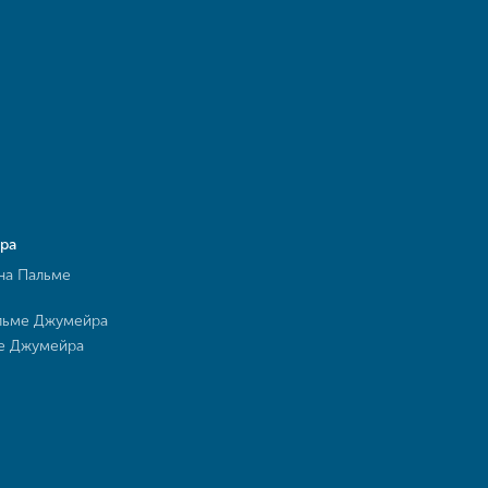
ра
на Пальме
льме Джумейра
ме Джумейра