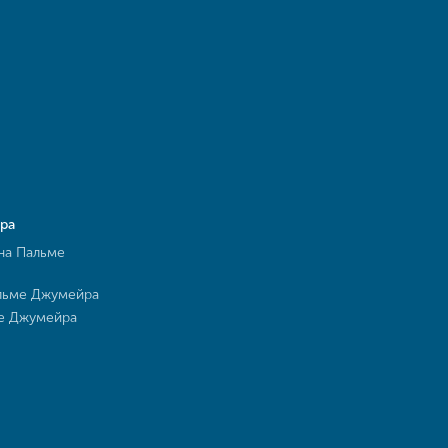
ра
на Пальме
льме Джумейра
ме Джумейра