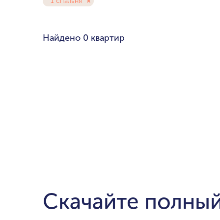
1 спальня
Любой бюдже
Pal
Найдено
0 квартир
Cre
Dub
мин. цена
Ema
до $700,000
$1.5-$3 милли
$5-$10 миллио
от $20 миллио
Скачайте полный