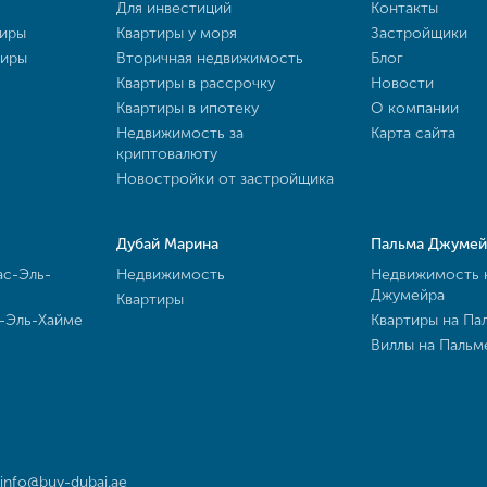
Для инвестиций
Контакты
тиры
Квартиры у моря
Застройщики
тиры
Вторичная недвижимость
Блог
Квартиры в рассрочку
Новости
Квартиры в ипотеку
О компании
Недвижимость за
Карта сайта
криптовалюту
Новостройки от застройщика
Дубай Марина
Пальма Джумей
ас-Эль-
Недвижимость
Недвижимость 
Джумейра
Квартиры
с-Эль-Хайме
Квартиры на Па
Виллы на Паль
info@buy-dubai.ae