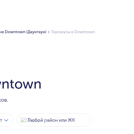
не Downtown (Даунтаун)
Таунхаусы в Downtown
wntown
ов.
т