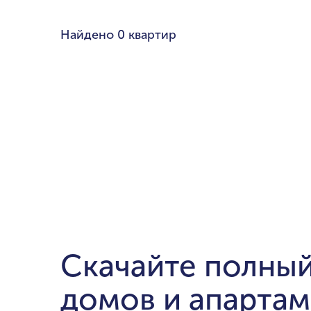
Любой бюдже
Найдено
0 квартир
Pal
Cre
Dub
мин. цена
Ema
до $700,000
$1.5-$3 милли
$5-$10 миллио
от $20 миллио
Скачайте полный
домов и апартам