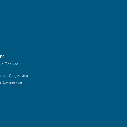
ра
на Пальме
льме Джумейра
ме Джумейра