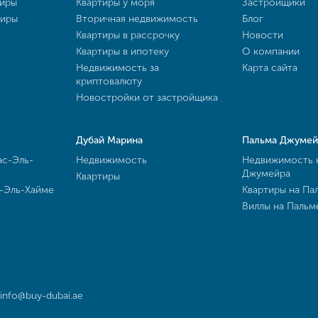
тиры
Квартиры у моря
Застройщики
тиры
Вторичная недвижимость
Блог
Квартиры в рассрочку
Новости
Квартиры в ипотеку
О компании
Недвижимость за
Карта сайта
криптовалюту
Новостройки от застройщика
Дубай Марина
Пальма Джумей
ас-Эль-
Недвижимость
Недвижимость 
Джумейра
Квартиры
с-Эль-Хайме
Квартиры на Па
Виллы на Паль
info@buy-dubai.ae