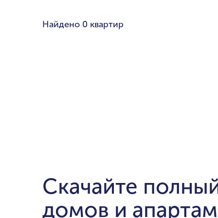
Любой бюдже
Найдено
0 квартир
Pal
Cre
Dub
мин. цена
Ema
до $700,000
$1.5-$3 милли
$5-$10 миллио
от $20 миллио
Скачайте полный
домов и апартам