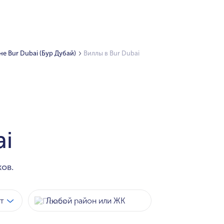
е Bur Dubai (Бур Дубай)
Виллы в Bur Dubai
ai
ов.
т