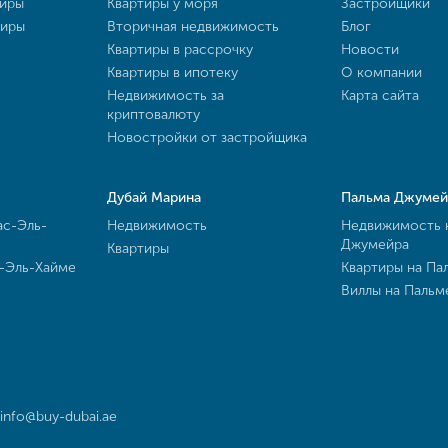
тиры
Квартиры у моря
Застройщики
тиры
Вторичная недвижимость
Блог
Квартиры в рассрочку
Новости
Квартиры в ипотеку
О компании
Недвижимость за
Карта сайта
криптовалюту
Новостройки от застройщика
Дубай Марина
Пальма Джумей
ас-Эль-
Недвижимость
Недвижимость 
Джумейра
Квартиры
с-Эль-Хайме
Квартиры на Па
Виллы на Паль
info@buy-dubai.ae