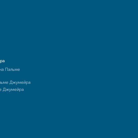
ра
на Пальме
льме Джумейра
ме Джумейра