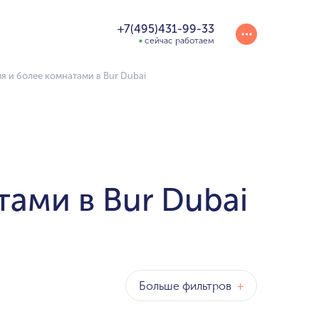
+7(495)431-99-33
сейчас работаем
я и более комнатами в Bur Dubai
тами в Bur Dubai
Больше фильтров
+