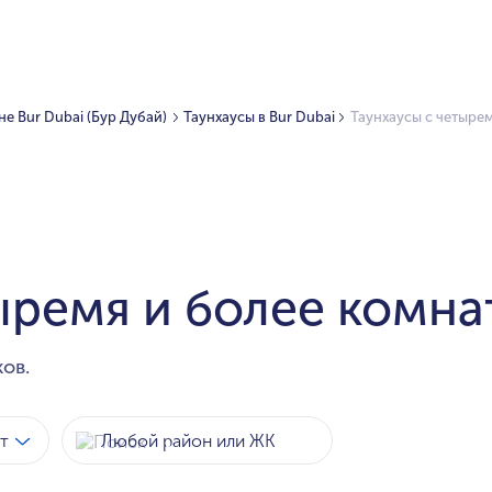
е Bur Dubai (Бур Дубай)
Таунхаусы в Bur Dubai
Таунхаусы с четырем
ыремя и более комна
ов.
т