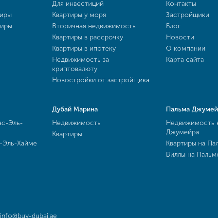
Для инвестиций
Контакты
тиры
Квартиры у моря
Застройщики
тиры
Вторичная недвижимость
Блог
Квартиры в рассрочку
Новости
Квартиры в ипотеку
О компании
Недвижимость за
Карта сайта
криптовалюту
Новостройки от застройщика
Дубай Марина
Пальма Джумей
ас-Эль-
Недвижимость
Недвижимость 
Джумейра
Квартиры
с-Эль-Хайме
Квартиры на Па
Виллы на Паль
info@buy-dubai.ae