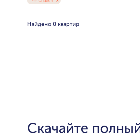
4+ спален
Любой бюдже
Pal
Найдено
0 квартир
Cre
Dub
мин. цена
Ema
до $700,000
$1.5-$3 милли
$5-$10 миллио
от $20 миллио
Скачайте полный