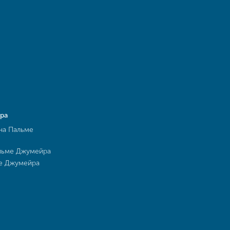
ра
на Пальме
льме Джумейра
ме Джумейра