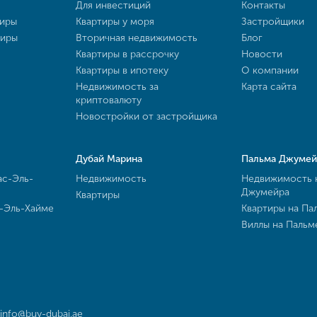
Для инвестиций
Контакты
тиры
Квартиры у моря
Застройщики
тиры
Вторичная недвижимость
Блог
Квартиры в рассрочку
Новости
Квартиры в ипотеку
О компании
Недвижимость за
Карта сайта
криптовалюту
Новостройки от застройщика
Дубай Марина
Пальма Джумей
ас-Эль-
Недвижимость
Недвижимость 
Джумейра
Квартиры
с-Эль-Хайме
Квартиры на Па
Виллы на Паль
info@buy-dubai.ae