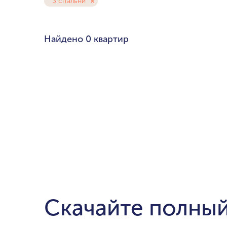
3 спальни
Любой бюдже
Pal
Найдено
0 квартир
Cre
Dub
мин. цена
Ema
до $700,000
$1.5-$3 милли
$5-$10 миллио
от $20 миллио
Скачайте полный