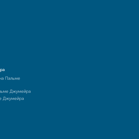
ра
на Пальме
льме Джумейра
ме Джумейра