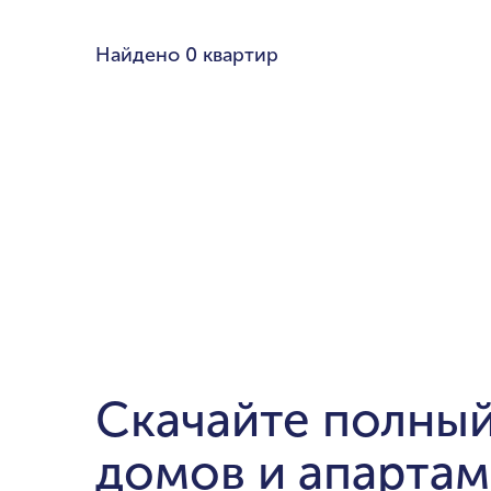
Любой бюдже
Найдено
0 квартир
Pal
Cre
Dub
мин. цена
Ema
до $700,000
$1.5-$3 милли
$5-$10 миллио
от $20 миллио
Скачайте полный
домов и апартам