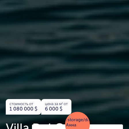
стоимость от
цена за м
от
2
1 080 000
$
6 000
$
Villa Del Gavi