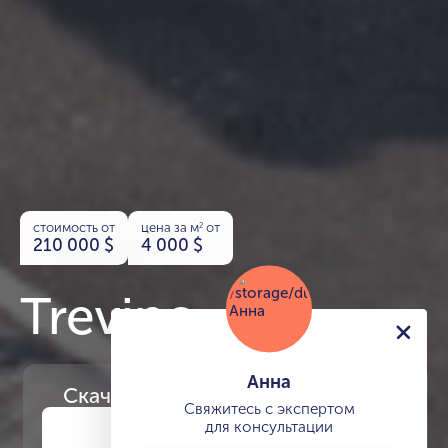
стоимость от
цена за м
от
2
210 000
$
4 000
$
Trevino
Анна
Скачайте
презентацию проекта
Свяжитесь с экспертом
для консультации