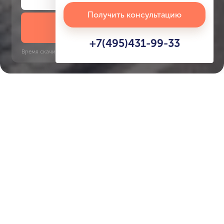
Получить консультацию
Скачать презентацию
+7(495)431-99-33
Время скачивания: 6 секунд | PDF, 13 MB | Обновлён 3 июня 2022
JVC
Jumeirah Golf Estates, 12 минут
Характеристики ЖК
Trevino
Срок сдачи
Площадь