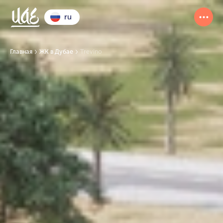
ru
Главная
ЖК в Дубае
Trevino