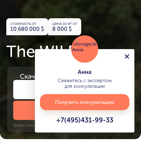
стоимость от
цена за м
от
2
10 680 000
$
8 000
$
The WILDS
Анна
Скачайте
презентацию проекта
Свяжитесь с экспертом
для консультации
Получить консультацию
Скачать презентацию
+7(495)431-99-33
Время скачивания: 6 секунд | PDF, 13 MB | Обновлён 3 июня 2022