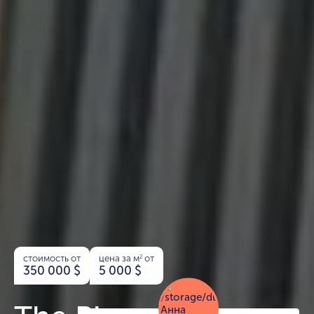
стоимость от
цена за м
от
2
350 000
$
5 000
$