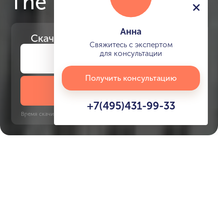
The Pinnacle
Анна
Скачайте
презентацию проекта
Свяжитесь с экспертом
для консультации
Получить консультацию
Скачать презентацию
+7(495)431-99-33
Время скачивания: 6 секунд | PDF, 13 MB | Обновлён 3 июня 2022
MBR
Mall of the Emirates, 15 минут