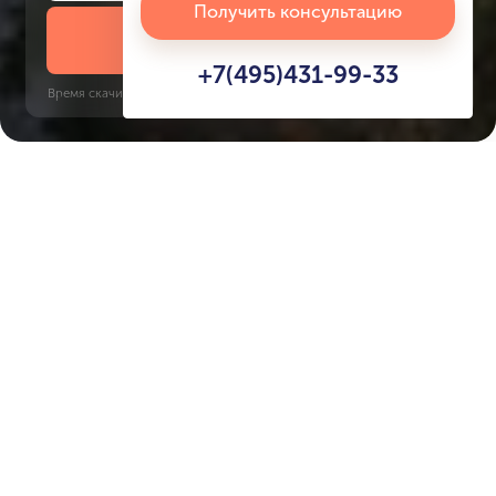
Получить консультацию
Скачать презентацию
+7(495)431-99-33
Время скачивания: 6 секунд | PDF, 13 MB | Обновлён 3 июня 2022
Dubai Internet City, 6 минут
Характеристики ЖК
The One
Срок сдачи
Площадь
4 кв. 2026
185 м² - 270 м²
Тип дома
Окна