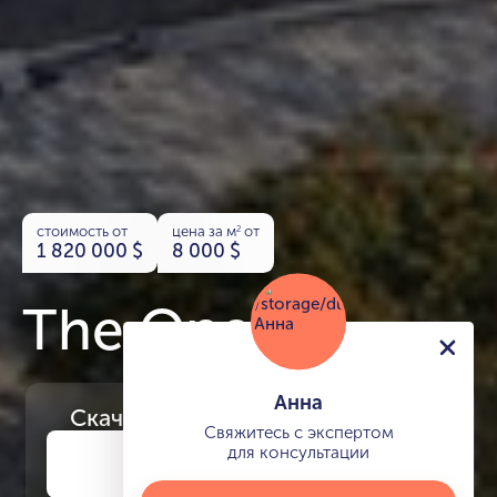
стоимость от
цена за м
от
2
1 820 000
$
8 000
$
The One
Анна
Скачайте
презентацию проекта
Свяжитесь с экспертом
для консультации