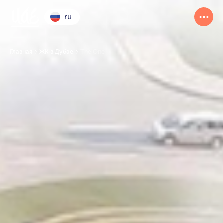
ru
Главная
ЖК в Дубае
The One