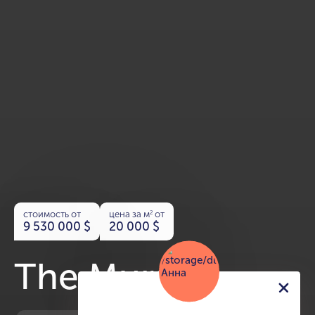
стоимость от
цена за м
от
2
9 530 000
$
20 000
$
The Mural