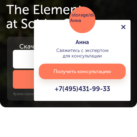
The Element
at Sobha One
Анна
Скачайте
презентацию проекта
Свяжитесь с экспертом
для консультации
Получить консультацию
Скачать презентацию
+7(495)431-99-33
Время скачивания: 6 секунд | PDF, 13 MB | Обновлён 3 июня 2022
Burj Khalifa, 10 минут