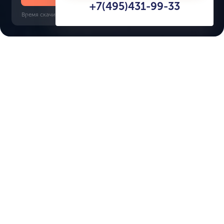
+7(495)431-99-33
Время скачивания: 6 секунд | PDF, 13 MB | Обновлён 3 июня 2022
Sobha Realty, 14 минут
Характеристики ЖК
The Dubai Beach Edition
Срок сдачи
Площадь
4 кв. 2029
181 м² - 790 м²
Тип дома
Окна
апартаменты
от пола до потолка
Этажность
Застройщик ЖК
9
H&H Development
Отделка