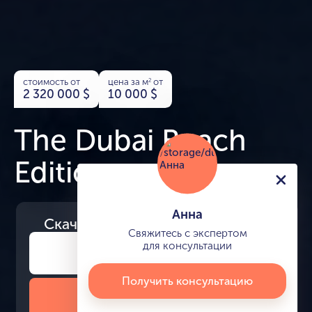
стоимость от
цена за м
от
2
2 320 000
$
10 000
$
The Dubai Beach
Edition
Анна
Скачайте
презентацию проекта
Свяжитесь с экспертом
для консультации
Получить консультацию
Скачать презентацию