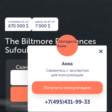
стоимость от
цена за м
от
2
670 000
$
7 000
$
The Biltmore Residences
Sufouh
Анна
Скачайте
презентацию проекта
Свяжитесь с экспертом
для консультации
Получить консультацию
Скачать презентацию
+7(495)431-99-33
Время скачивания: 6 секунд | PDF, 13 MB | Обновлён 3 июня 2022