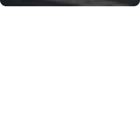
Dubai Internet City, 7 минут
Характеристики ЖК
The Biltmore Residences
Sufouh
Срок сдачи
Площадь
2 кв. 2026
64 м² - 64 м²
Тип дома
Окна
апартаменты
панорамные
Этажность
Застройщик ЖК
44
GJ Real Estate
Отделка
С отделкой, меблированные апартаменты.