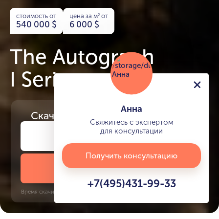
стоимость от
цена за м
от
2
540 000
$
6 000
$
The Autograph
I Series
Анна
Скачайте
презентацию проекта
Свяжитесь с экспертом
для консультации
Получить консультацию
Скачать презентацию
+7(495)431-99-33
Время скачивания: 6 секунд | PDF, 13 MB | Обновлён 3 июня 2022