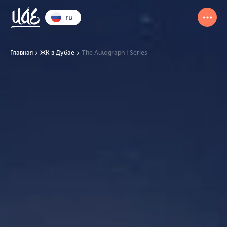
ru
Главная
ЖК в Дубае
The Autograph I Series