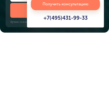
Получить консультацию
Скачать презентацию
+7(495)431-99-33
Время скачивания: 6 секунд | PDF, 13 MB | Обновлён 3 июня 2022
Характеристики ЖК
Sobha Siniya Island
Срок сдачи
Площадь
4 кв. 2027
447 м² - 1 045 м²
Тип дома
Окна
виллы
панорамные