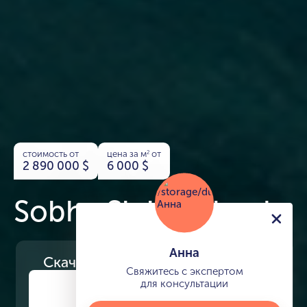
стоимость от
цена за м
от
2
2 890 000
$
6 000
$
Sobha Siniya Island
Анна
Скачайте
презентацию проекта
Свяжитесь с экспертом
для консультации