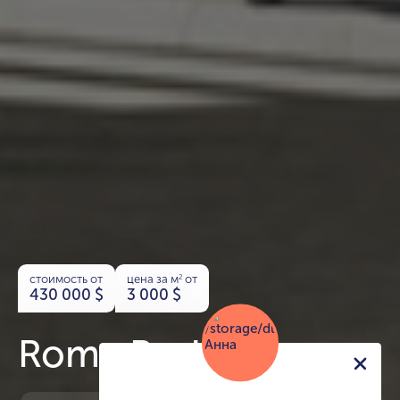
стоимость от
цена за м
от
2
430 000
$
3 000
$
Roma Residences