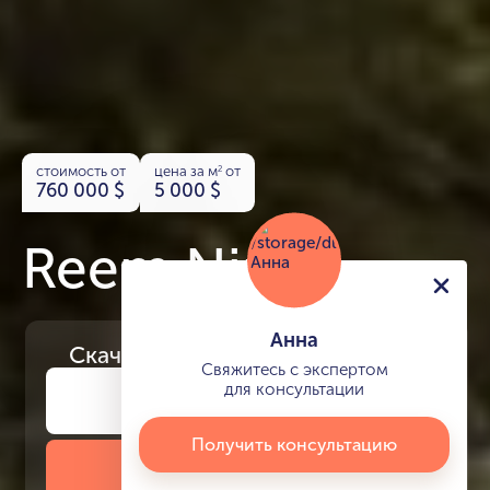
стоимость от
цена за м
от
2
760 000
$
5 000
$
Reem Nine
Анна
Скачайте
презентацию проекта
Свяжитесь с экспертом
для консультации
Получить консультацию
Скачать презентацию