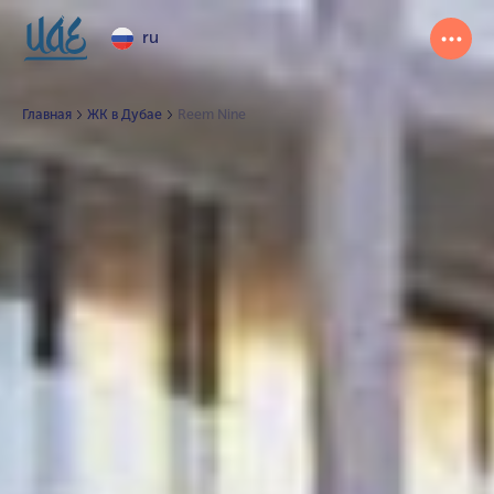
ru
Главная
ЖК в Дубае
Reem Nine