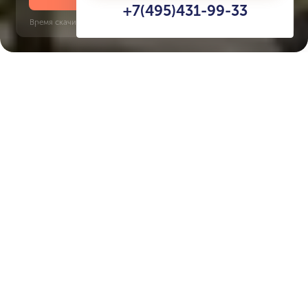
+7(495)431-99-33
Время скачивания: 6 секунд | PDF, 13 MB | Обновлён 3 июня 2022
Al Reem Island
Характеристики ЖК Reem
Nine
Срок сдачи
Площадь
сдан во 2 кв. 2024
151 м² - 151 м²
Тип дома
Окна
апартаменты
панорамные
Этажность
Застройщик ЖК
20
SAAS Properties
Отделка