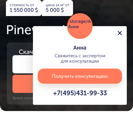
стоимость от
цена за м
от
2
1 550 000
$
5 000
$
Pinewood Village
Анна
Скачайте
презентацию проекта
Свяжитесь с экспертом
для консультации
Получить консультацию
Скачать презентацию
+7(495)431-99-33
Время скачивания: 6 секунд | PDF, 13 MB | Обновлён 3 июня 2022
Jumeirah Golf Estates, 8 минут