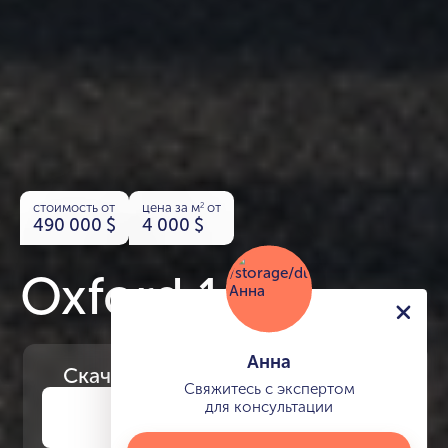
стоимость от
цена за м
от
2
490 000
$
4 000
$
Oxford 10
Анна
Скачайте
презентацию проекта
Свяжитесь с экспертом
для консультации