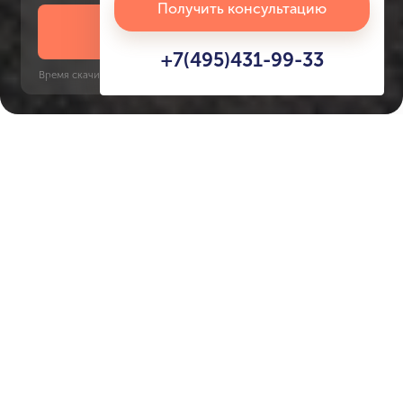
Получить консультацию
Скачать презентацию
+7(495)431-99-33
Время скачивания: 6 секунд | PDF, 13 MB | Обновлён 3 июня 2022
JVC
Jumeirah Golf Estates, 10 минут
Характеристики ЖК
Oxford 10
Срок сдачи
Площадь
2 кв. 2026
124 м² - 124 м²