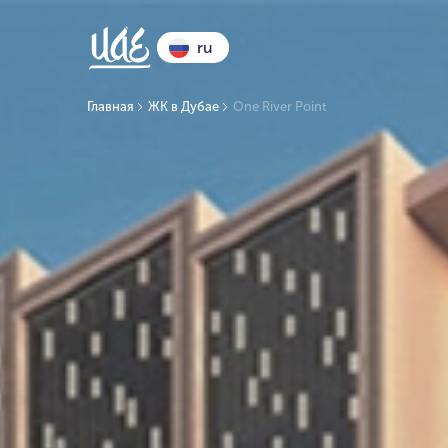
ru
Главная
ЖК в Дубае
One River Point