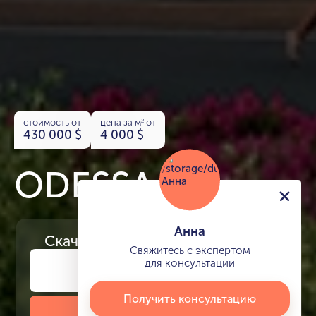
стоимость от
цена за м
от
2
430 000
$
4 000
$
ODESSA
Анна
Скачайте
презентацию проекта
Свяжитесь с экспертом
для консультации
Получить консультацию