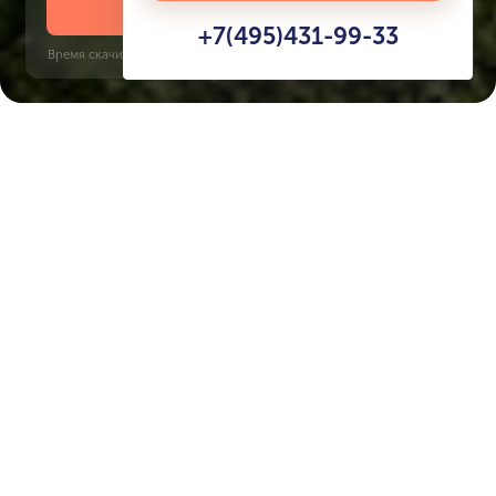
Скачать презентацию
+7(495)431-99-33
Время скачивания: 6 секунд | PDF, 13 MB | Обновлён 3 июня 2022
Town Square
Jumeirah Golf Estates, 22 минуты
Характеристики ЖК
ODESSA
Срок сдачи
Площадь
4 кв. 2027
98 м² - 98 м²
Тип дома
Окна
апартаменты
панорамные