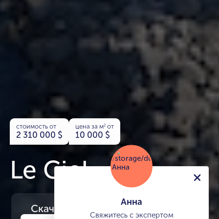
стоимость от
цена за м
от
2
2 310 000
$
10 000
$
Le Ciel
Анна
Скачайте
презентацию проекта
Свяжитесь с экспертом