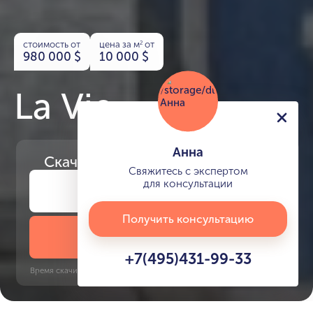
стоимость от
цена за м
от
2
980 000
$
10 000
$
La Vie
Анна
Скачайте
презентацию проекта
Свяжитесь с экспертом
для консультации
Получить консультацию
Скачать презентацию
+7(495)431-99-33
Время скачивания: 6 секунд | PDF, 13 MB | Обновлён 3 июня 2022