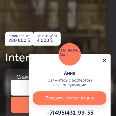
стоимость от
цена за м
от
2
280 000
$
4 000
$
Interstellar Tower
Анна
Скачайте
презентацию проекта
Свяжитесь с экспертом
для консультации
Получить консультацию
Скачать презентацию
+7(495)431-99-33