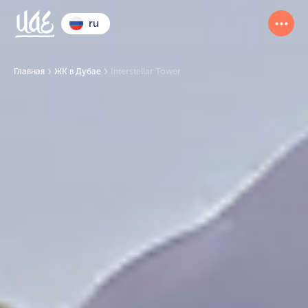
ru
Главная
ЖК в Дубае
Interstellar Tower