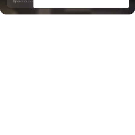
Время скачивания: 6 секунд | PDF, 13 MB | Обновлён 3 июня 2022
JVT
Jumeirah Golf Estates, 10 минут
Характеристики ЖК
Interstellar Tower
Срок сдачи
Площадь
3 кв. 2028
62 м² - 126 м²
Тип дома
Окна
апартаменты
панорамные
Этажность
Застройщик ЖК
G+5P+24+R
Mr. Eight Development
Отделка