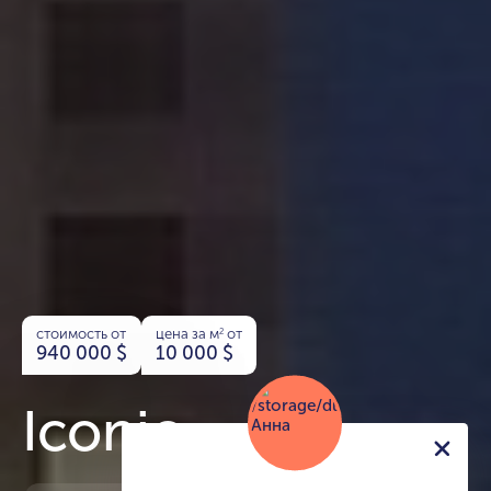
стоимость от
цена за м
от
2
940 000
$
10 000
$
Iconic