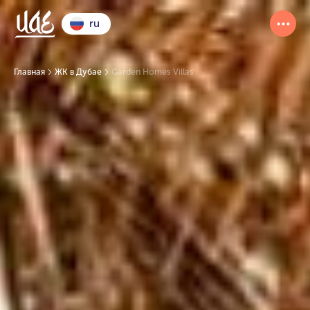
ru
Главная
ЖК в Дубае
Garden Homes Villas