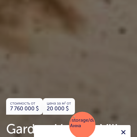
стоимость от
цена за м
от
2
7 760 000
$
20 000
$
Garden Homes Villas