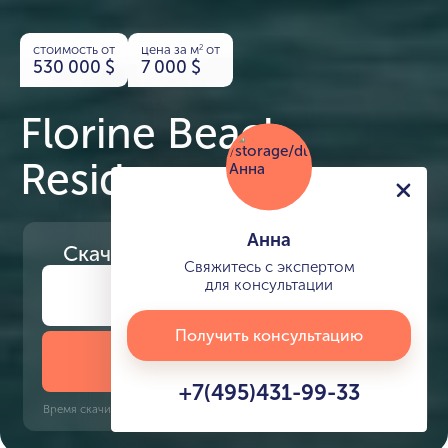
стоимость от
цена за м
от
2
530 000
$
7 000
$
Florine Beach
Residences
Анна
Скачайте
презентацию проекта
Свяжитесь с экспертом
для консультации
Получить консультацию
Скачать презентацию
+7(495)431-99-33
Время скачивания: 6 секунд | PDF, 13 MB | Обновлён 3 июня 2022