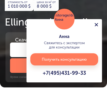
стоимость от
цена за м
от
2
1 010 000
$
8 000
$
Ellington House II
Анна
Скачайте
презентацию проекта
Свяжитесь с экспертом
для консультации
Получить консультацию
Скачать презентацию
+7(495)431-99-33
Время скачивания: 6 секунд | PDF, 13 MB | Обновлён 3 июня 2022
Dubai Hills