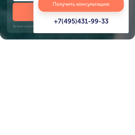
Получить консультацию
Скачать презентацию
+7(495)431-99-33
Время скачивания: 6 секунд | PDF, 13 MB | Обновлён 3 июня 2022
Dubai Islands
Gold Souq, 10 минут
Характеристики ЖК
Ellington Sands
Срок сдачи
Площадь
2 кв. 2028
45 м² - 206 м²