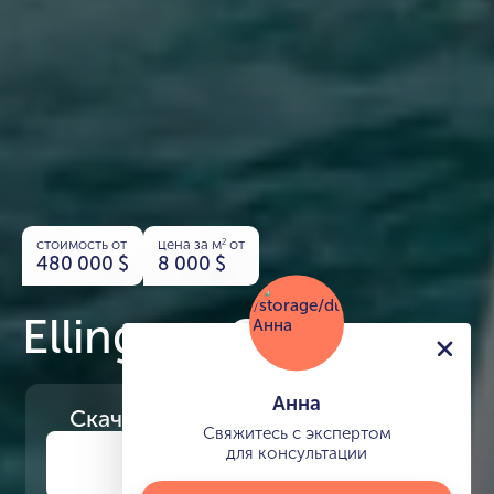
стоимость от
цена за м
от
2
480 000
$
8 000
$
Ellington Cove
Анна
Скачайте
презентацию проекта
Свяжитесь с экспертом
для консультации