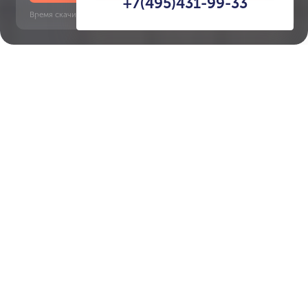
+7(495)431-99-33
Время скачивания: 6 секунд | PDF, 13 MB | Обновлён 3 июня 2022
Dubai Marina
Sobha Realty, 10 минут
Характеристики ЖК
Botanica Tower
Срок сдачи
Площадь
сдан в 2011
75 м² - 75 м²
Тип дома
Этажность
апартаменты, виллы
41
Застройщик ЖК
Select Group