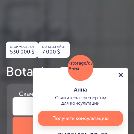
стоимость от
цена за м
от
2
530 000
$
7 000
$
Botanica Tower
Анна
Скачайте
презентацию проекта
Свяжитесь с экспертом
для консультации
Получить консультацию
Скачать презентацию