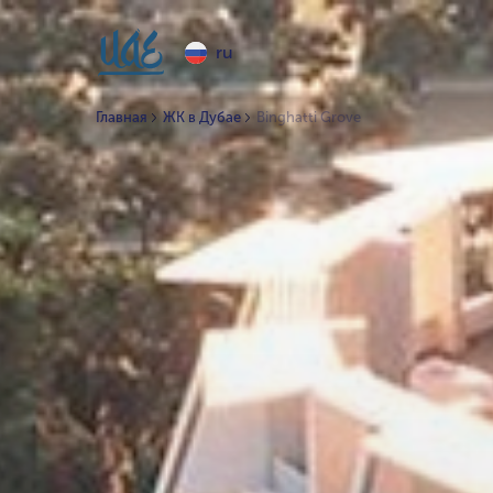
ru
Главная
ЖК в Дубае
Binghatti Grove