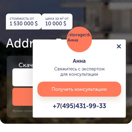
стоимость от
цена за м
от
2
1 530 000
$
10 000
$
Address Bayview
Анна
Скачайте
презентацию проекта
Свяжитесь с экспертом
для консультации
Получить консультацию
Скачать презентацию
+7(495)431-99-33
Время скачивания: 6 секунд | PDF, 13 MB | Обновлён 3 июня 2022